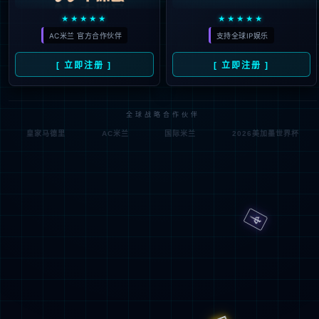
党建信息
纪检巡察
专题专栏
监督举
举报电话：
（0755）33631234
举报邮箱：
jubao@huihewy.com
来信来访：
深圳市南山区科技南十二路7号九洲
大厦二楼DB旗舰官方网站集团纪委