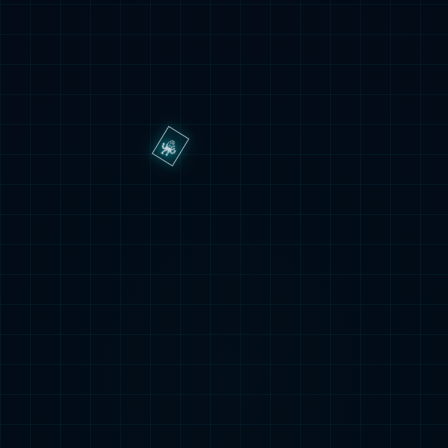
DB旗舰官方网站集团把人才培养与人才发展紧密结合
起来，坚持企业与员工共同发展，完善人才梯队建设，打造
了人才培养精品项目——人才发展“五航项目”，精准实施人
才分阶培养，构建完备的人才资源库，打通了从垃圾电厂一
线员工到高管的发展路径，为集团培养了一大批中高层管理
及专业技术人才。
培训活动
更多