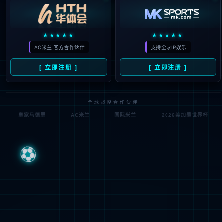
化
荣誉资质
视觉绿动
社会责任
人才发
人才战略
更多
人才资源是第一资源，人才是推动DB旗舰官方网站集
团发展的第一要素，是构筑DB旗舰官方网站集团核心竞争
力的关键。“创新之道，唯在得人。”DB旗舰官方网站集团
坚持人才引领发展的战略地位，建立人才激励制度，为人才
提供学习和发展平台，全方位培养、引进、用好人才，实现
人尽其才、才尽其用、用有所成。
人才培养
更多