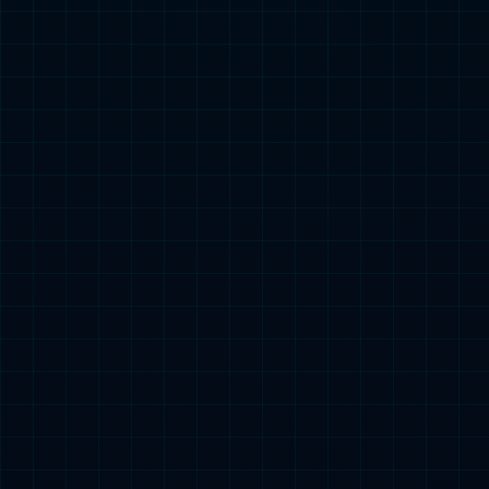
拓进取，今天的成就靠的就是全体绿动人的不懈开拓和
奋勇拼搏，未来DB旗舰官方网站将继续努力开拓奋
进，去创造更加辉煌的明天。
创新是企业发展的灵魂。DB旗舰官方网站倡导创
新精神，尊重知识、尊重人才、尊重创造，不断进行体
制创新、机制创新、管理创新和技术创新，努力领先竞
争对手，不断超越自我。
诚信是企业发展的基石。DB旗舰官方网站奉行诚
信理念，要求全体员工具有高标准的职业道德和商业道
德，不仅集团内部要求诚信，在同社会、政府和利益相
关者交往中也要求诚信。
和谐是企业发展的保障。DB旗舰官方网站营造和
谐文化，对内维护职工利益，与员工和衷共济，创造和
谐愉悦的工作氛围；对外主动承担企业社会责任，推动
和谐社会建设，促进人与自然和谐共生。