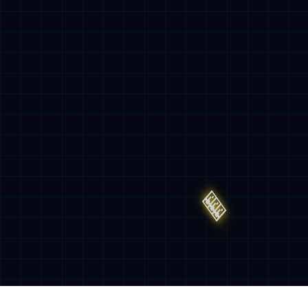
经营理念是企业在整个经营活动中坚持的基本原
则，是指导企业经营活动的观念、态度和思想。DB旗
舰官方网站始终坚持有进有退、有所为有所不为的原
则，牢记国有企业的基本属性，在自己的能力范围内积
极跟进响应政府的政策和号召，以切实的努力助力于政
府政策目标的实现和人民生活环境的改善。
在承担社会责任的同时，DB旗舰官方网站关注经
济效益和效率，致力于实现企业的可持续发展。DB旗
舰官方网站不断加强对国家政策的理解力、对行业发展
的判断力以及自身发展的变革力，洞悉和遵循市场规
律，提高市场适应能力，夯实发展基础，整合优势资
源，强化风险管理，提升资产效率，提高增长质量，通
过市场化的运作手段和高效率的运营管理保障经济效益
目标的实现，推动企业的长远发展。