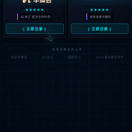
垃圾发电
厨余（餐厨）处置
污泥处置
垃