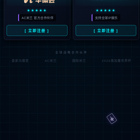
垃圾发电
厨余（餐厨）处置
污泥处置
垃